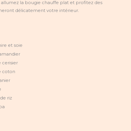
allumez la bougie chauffe plat et profitez des
ront délicatement votre intérieur.
re et soie
'amandier
 cerisier
e coton
anier
e
de riz
Spa