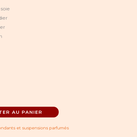
soie
ier
ier
n
TER AU PANIER
ndants et suspensions parfumés