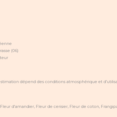
péenne
rasse (06)
ateur
timation dépend des conditions atmosphérique et d’utilisat
leur d'amandier, Fleur de cerisier, Fleur de coton, Frangipa