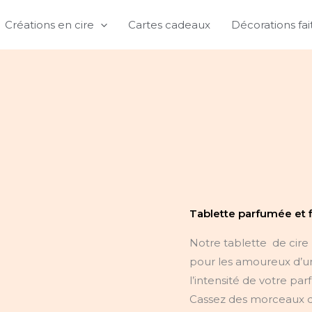
Créations en cire
Cartes cadeaux
Décorations fa
quantité
de
Tablette
de
cire
parfumée
et
Tablette parfumée et f
fleurie
Notre tablette de cire 
pour les amoureux d’u
l’intensité de votre pa
Cassez des morceaux de