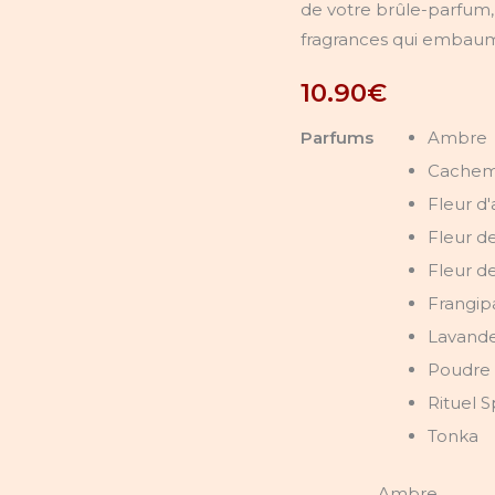
de votre brûle-parfum, 
fragrances qui embaume
10.90
€
Parfums
Ambre
Cachemi
Fleur d
Fleur de
Fleur d
Frangip
Lavand
Poudre 
Rituel 
Tonka
Ambre