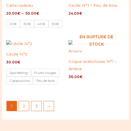
prix :
Carte cadeau
Cecile N°1 – Feu de bois
20.00€
à
20.00
€
–
50.00
€
24.00
€
50.00€
20€
30€
40€
50€
EN RUPTURE DE
STOCK
Cécile N°2
Coque ardéchoise N°1 –
30.00
€
Ambre
Spa feeling
Fruits rouges
36.00
€
Cappuccino
Feu de bois
1
2
3
→