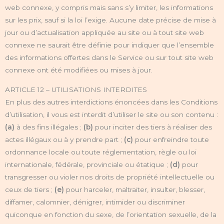
web connexe, y compris mais sans s’y limiter, les informations
sur les prix, sauf si la loi l’exige. Aucune date précise de mise à
jour ou d’actualisation appliquée au site ou à tout site web
connexe ne saurait être définie pour indiquer que l’ensemble
des informations offertes dans le Service ou sur tout site web
connexe ont été modifiées ou mises à jour.
ARTICLE 12 – UTILISATIONS INTERDITES
En plus des autres interdictions énoncées dans les Conditions
d’utilisation, il vous est interdit d’utiliser le site ou son contenu :
(a)
à des fins illégales ;
(b)
pour inciter des tiers à réaliser des
actes illégaux ou à y prendre part ;
(c)
pour enfreindre toute
ordonnance locale ou toute réglementation, règle ou loi
internationale, fédérale, provinciale ou étatique ;
(d)
pour
transgresser ou violer nos droits de propriété intellectuelle ou
ceux de tiers ;
(e)
pour harceler, maltraiter, insulter, blesser,
diffamer, calomnier, dénigrer, intimider ou discriminer
quiconque en fonction du sexe, de l’orientation sexuelle, de la