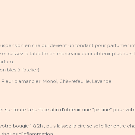
e suspension en cire qui devient un fondant pour parfumer i
ute et cassez la tablette en morceaux pour obtenir plusieur
arfum.
nibles à l’atelier)
, Fleur d'amandier, Monoï, Chèvrefeuille, Lavande
er sur toute la surface afin d’obtenir une ”piscine” pour vo
votre bougie 1 à 2h , puis laissez la cire se solidifier entre 
s risques d’inflammation.