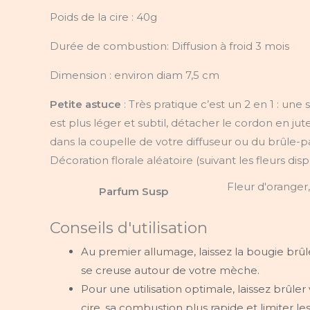
Poids de la cire :
40g
Durée de combustion: Diffusion à froid 3 mois
Dimension :
environ diam 7,5 cm
Petite astuce
: Très pratique c’est un 2 en 1 : un
est plus léger et subtil, détacher le cordon en j
dans la coupelle de votre diffuseur ou du brûle-p
Décoration florale aléatoire (suivant les fleurs dispo
Fleur d'oranger
Parfum Susp
Conseils d'utilisation
Au premier allumage, laissez la bougie brûl
se creuse autour de votre mèche.
Pour une utilisation optimale, laissez brûler 
cire, sa combustion plus rapide et limiter le