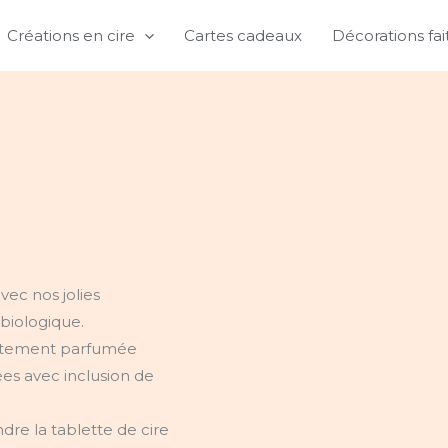
Créations en cire
Cartes cadeaux
Décorations fa
ec nos jolies
 biologique.
catement parfumée
ées avec inclusion de
dre la tablette de cire