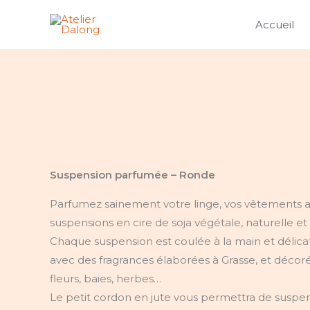
Aller
quantité
Accueil
au
de
contenu
Suspension
parfumée
-
Ronde
Suspension parfumée – Ronde
Parfumez sainement votre linge, vos vêtements av
suspensions en cire de soja végétale, naturelle et
Chaque suspension est coulée à la main et déli
avec des fragrances élaborées à Grasse, et décor
fleurs, baies, herbes…
Le petit cordon en jute vous permettra de suspen