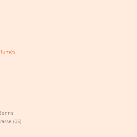
arfumés
péenne
rasse (06)