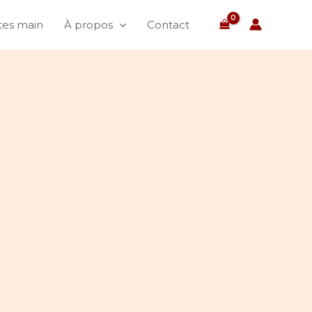
ites main
À propos
Contact