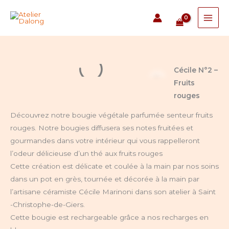
Aller
au
contenu
quantité
Cécile N°2 –
de
Fruits
Cecile
rouges
N°2
Découvrez notre bougie végétale parfumée senteur fruits
-
rouges. Notre bougies diffusera ses notes fruitées et
Fruits
gourmandes dans votre intérieur qui vous rappelleront
rouges
l’odeur délicieuse d’un thé aux fruits rouges
Cette création est délicate et coulée à la main par nos soins
dans un pot en grès, tournée et décorée à la main par
l’artisane céramiste Cécile Marinoni dans son atelier à Saint
-Christophe-de-Giers.
Cette bougie est rechargeable grâce a nos recharges en