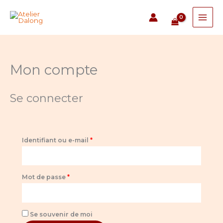
Aller
Obligatoire
Obligatoire
Obligatoire
au
contenu
Mon compte
Se connecter
Identifiant ou e-mail
*
Mot de passe
*
Se souvenir de moi